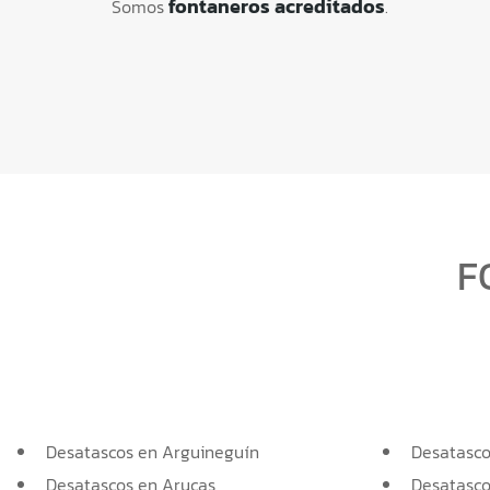
fontaneros acreditados
Somos
.
F
Desatascos en Arguineguín
Desatasc
Desatascos en Arucas
Desatasco