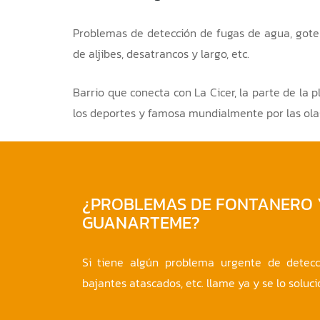
Problemas de
detección de fugas de agua
, got
de aljibes, desatrancos y largo, etc.
Barrio que conecta con La Cicer, la parte de la
los deportes y famosa mundialmente por las olas
¿PROBLEMAS DE FONTANERO 
GUANARTEME?
Si tiene algún problema urgente de detecci
bajantes atascados, etc. llame ya y se lo sol