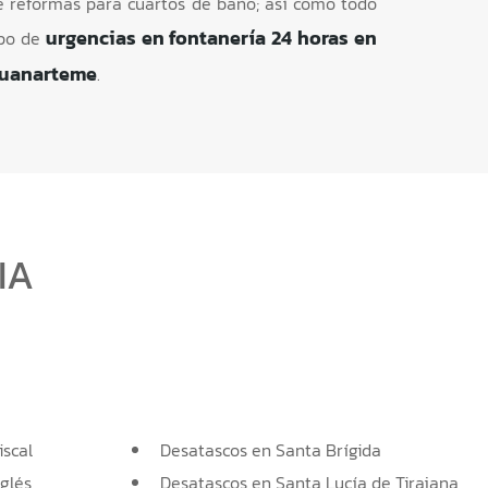
e reformas para cuartos de baño; así como todo
urgencias en fontanería 24 horas en
ipo de
uanarteme
.
IA
iscal
Desatascos en Santa Brígida
nglés
Desatascos en Santa Lucía de Tirajana