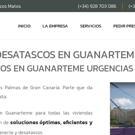
scos Matos
(+34) 928 703 086
(+
INICIO
LA EMPRESA
SERVICIOS
PEDIR PR
DESATASCOS EN GUANARTEM
OS EN GUANARTEME URGENCIAS
s Palmas de Gran Canaria. Parte que da
sta.
en Guanarteme para todas las viviendas
soluciones óptimas, eficientes y
en de
nería y desatascos.