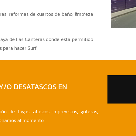
eras, reformas de cuartos de baño, limpieza
 playa de Las Canteras donde está permitido
 para hacer Surf.
Y/O DESATASCOS EN
ón de fugas, atascos imprevistos, goteras,
ucionamos al momento.