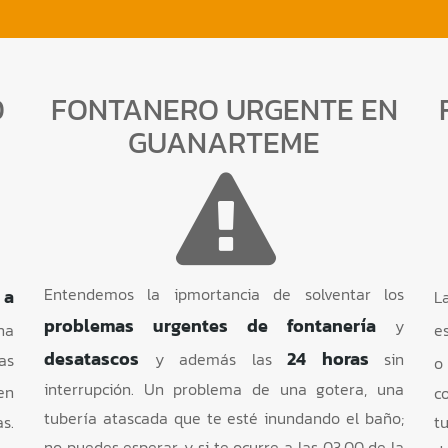
O
FONTANERO URGENTE EN
GUANARTEME
Entendemos la ipmortancia de solventar los
 a
L
problemas urgentes de fontanería
y
na
e
desatascos
24 horas
y además las
sin
as
interrupción. Un problema de una gotera, una
en
c
tubería atascada que te esté inundando el baño;
s.
t
no puedes esperar, y si te ocurre a las 03.00 de la