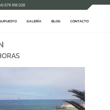
34) 679 918 028
ESUPUESTO
GALERÍA
BLOG
CONTACTO
N
 HORAS