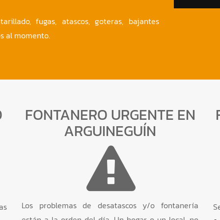
rillado, fugas, atascos, goteras, bajantes
os al momento.
O
FONTANERO URGENTE EN
ARGUINEGUÍN
Los problemas de desatascos y/o fontanería
as
S
están a la orden del día. Un hogar o un local, no