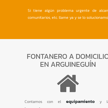
Si tiene algún problema urgente de alcanta
comunitarios, etc. llame ya y se lo solucionam
FONTANERO A DOMICILI
EN ARGUINEGUÍN
equipamiento
Contamos con el
y l