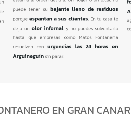
f
un
bajante lleno de residuos
puede tener su
A
de
espantan a sus clientes
porque
. En tu casa te
a
n
olor infernal
deja un
y no puedes solventarlo
co
hasta que empresas como Matos Fontanería
urgencias las 24 horas en
resuelven con
Arguineguín
sin parar.
ONTANERO EN GRAN CANAR