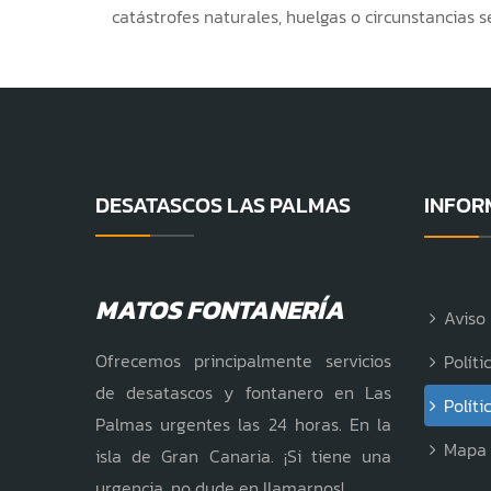
catástrofes naturales, huelgas o circunstancias
DESATASCOS LAS PALMAS
INFOR
MATOS FONTANERÍA
Aviso 
Ofrecemos principalmente servicios
Políti
de desatascos y fontanero en Las
Políti
Palmas urgentes las 24 horas. En la
Mapa
isla de Gran Canaria. ¡Si tiene una
urgencia, no dude en llamarnos!