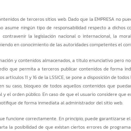
a contenidos de terceros sitios web. Dado que la EMPRESA no pue
 no asume ningún tipo de responsabilidad respecto a dichos c
ontravenir la legislación nacional o internacional, la mora
poniendo en conocimiento de las autoridades competentes el con
ción y contenidos almacenados, a título enunciativo pero no li
medio que permita a terceros publicar contenidos de forma i
 artículos 11 y 16 de la LSSICE, se pone a disposición de todos
en su caso, bloqueo de todos aquellos contenidos que puedan 
al y el orden público. En caso de que el usuario considere que e
 notifique de forma inmediata al administrador del sitio web.
ue funcione correctamente. En principio, puede garantizarse el
rta la posibilidad de que existan ciertos errores de program